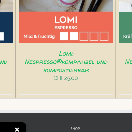
IN DEN WARENKORB
/
DETAILS
mit
5.00
von
5
Lomi:
und
Nespresso®kompatibel und
Ne
kompostierbar
25.00
CHF
NTAKT
SHOP