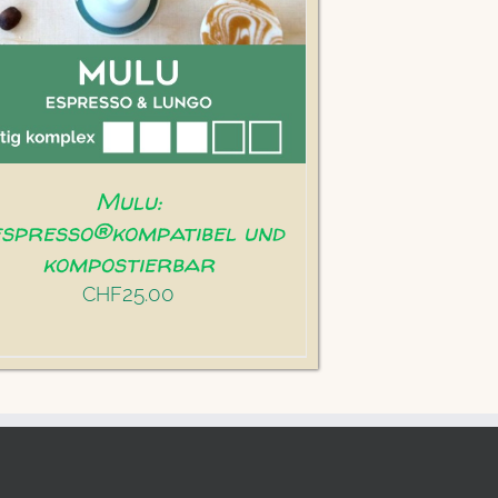
Mulu:
spresso®kompatibel und
kompostierbar
25.00
CHF