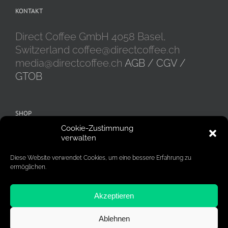
KONTAKT
Direct Coffee GmbH 4058 Basel,
Switzerland coffee@directcoffee.ch
media@directcoffee.ch
AGB / CGV /
GTOB
SHOP
Cookie-Zustimmung
Alle Produkte
Kaffeebohnen
verwalten
Kaffeekapseln
Gemahlener Kaffee
Diese Website verwendet Cookies, um eine bessere Erfahrung zu
ermöglichen.
Akzeptieren
Ablehnen