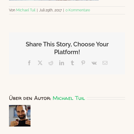
Von
Michael Tuil
|
Juli 29th, 2017
|
0 Kommentare
Share This Story, Choose Your
Platform!
Facebook
X
Reddit
LinkedIn
Tumblr
Pinterest
Vk
E-
Mail
Über den Autor:
Michael Tuil