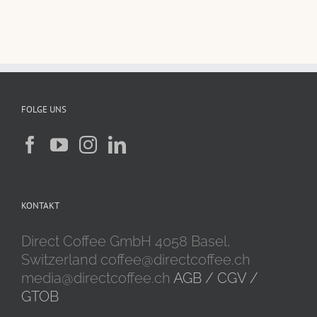
FOLGE UNS
KONTAKT
Direct Coffee GmbH 4058 Basel,
Switzerland coffee@directcoffee.ch
media@directcoffee.ch
AGB / CGV /
GTOB