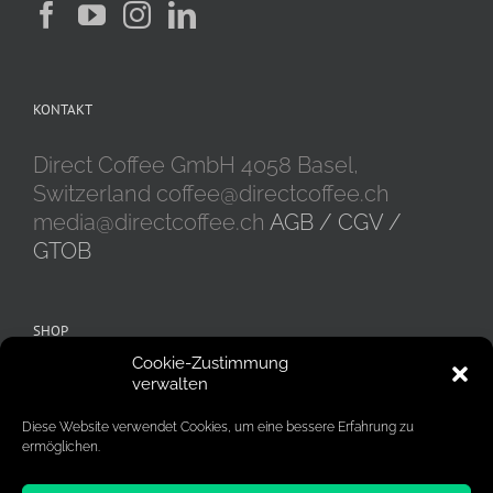
KONTAKT
Direct Coffee GmbH 4058 Basel,
Switzerland coffee@directcoffee.ch
media@directcoffee.ch
AGB / CGV /
GTOB
SHOP
Cookie-Zustimmung
Alle Produkte
Kaffeebohnen
verwalten
Kaffeekapseln
Gemahlener Kaffee
Diese Website verwendet Cookies, um eine bessere Erfahrung zu
ermöglichen.