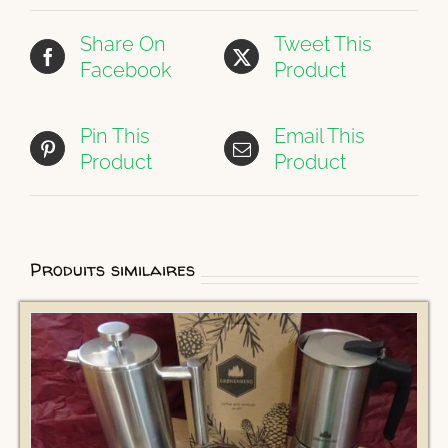
Share On
Tweet This
Facebook
Product
Pin This
Email This
Product
Product
Produits similaires