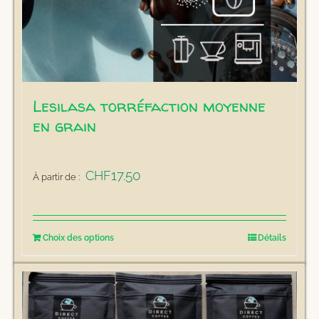
Lesilasa torréfaction moyenne
en grain
17.50
CHF
À partir de :
Ce
Choix des options
Détails
produit
a
plusieurs
variations.