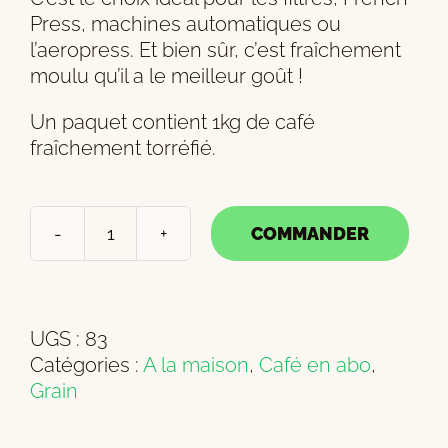
Press, machines automatiques ou
l’aeropress. Et bien sûr, c’est fraîchement
moulu qu’il a le meilleur goût !
Un paquet contient 1kg de café
fraîchement torréfié.
COMMANDER
quantité
de
Lesilasa
torréfaction
UGS :
83
moyenne
Catégories :
A la maison
,
Café en abo
,
en
Grain
grain
1kg