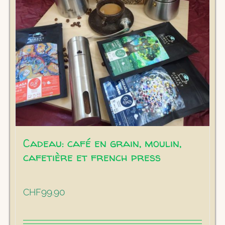
Cadeau: café en grain, moulin,
cafetière et french press
99.90
CHF