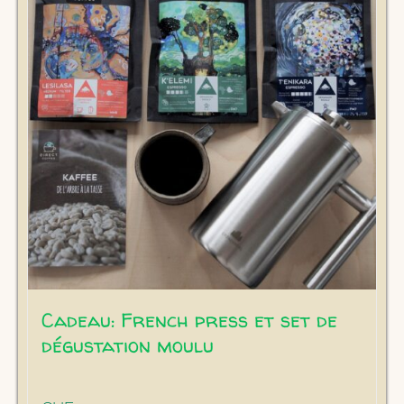
Les
options
peuvent
être
choisies
sur
la
page
du
produit
Cadeau: French press et set de
dégustation moulu