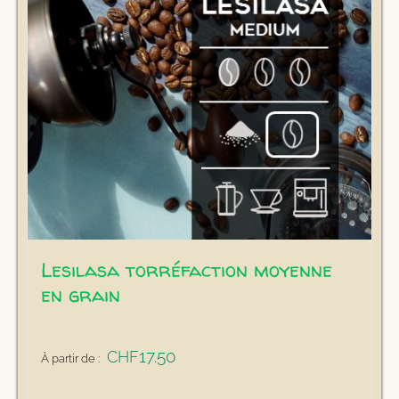
Lesilasa torréfaction moyenne
en grain
17.50
CHF
À partir de :