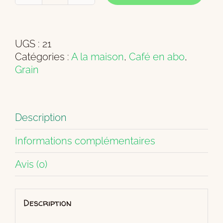
de
K'elemi
Expresso
UGS :
21
Elegant
Catégories :
A la maison
,
Café en abo
,
en
Grain
grain
Description
Informations complémentaires
Avis (0)
Description