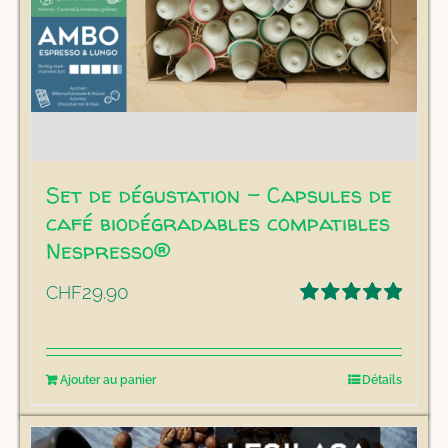
Set de dégustation – Capsules de
café biodégradables compatibles
Nespresso®
29.90
CHF
Note
5.00
sur
5
Ajouter au panier
Détails